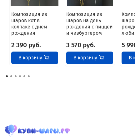
Композиция из
Композиция из
Композ
шаров кот в
шаров на день
шаров 
колпаке с днем
рождения с пиццей
рожден
рождения
и чизбургером
любим
2 390 руб.
3 570 руб.
5 990 
В корзину
В корзину
В ко