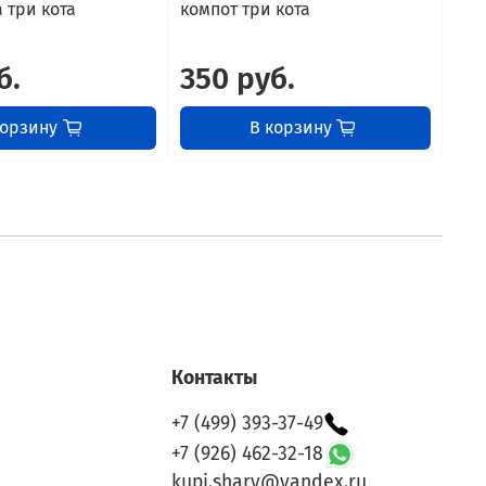
 три кота
компот три кота
кор
б.
350 руб.
35
корзину
В корзину
Контакты
+7 (499) 393-37-49
+7 (926) 462-32-18
kupi.shary@yandex.ru