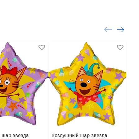
 шар звезда
Воздушный шар звезда
Воз