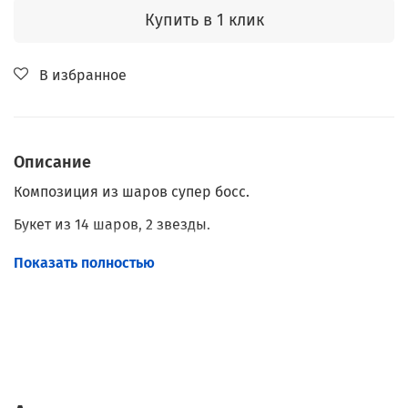
Купить в 1 клик
В избранное
Описание
Композиция из шаров супер босс.
Букет из 14 шаров, 2 звезды.
Большая звезда.
Показать полностью
Ваша надпись на выбор.
Наполнение: Гелий.
Обработка: Hi-Float.