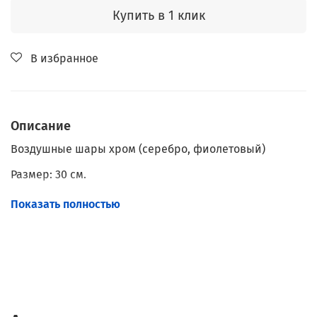
Купить в 1 клик
В избранное
Описание
Воздушные шары хром (серебро, фиолетовый)
Размер: 30 см.
Наполнение: Гелий.
Показать полностью
Обработка: Hi-Float.