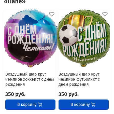
«Папе»
Воздушный шар круг
Воздушный шар круг
В
чемпион хоккеист с днем
чемпион футболист с
м
рождения
днем рождения
350 руб.
350 руб.
В корзину
В корзину