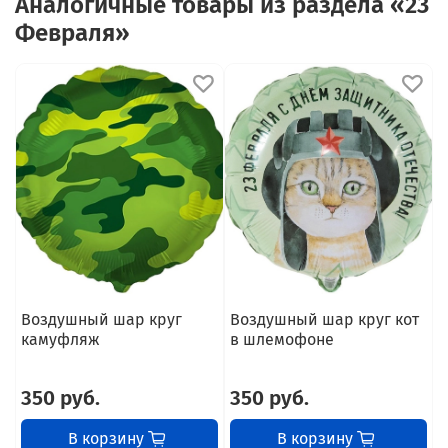
Аналогичные товары из раздела «23
Февраля»
Воздушный шар круг
Воздушный шар круг кот
В
камуфляж
в шлемофоне
п
350 руб.
350 руб.
В корзину
В корзину