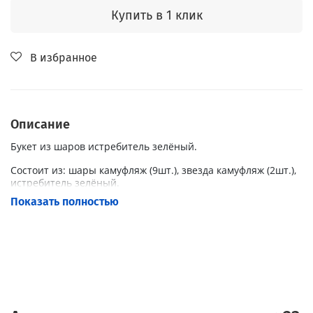
Купить в 1 клик
В избранное
Описание
Букет из шаров истребитель зелёный.
Состоит из: шары камуфляж (9шт.), звезда камуфляж (2шт.),
истребитель зелёный.
Показать полностью
Наполнение: Гелий.
Обработка: Hi-Float.