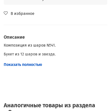
В избранное
Описание
Композиция из шаров №41.
Букет из 12 шаров и звезда.
Большое сердце.
Показать полностью
Ваша надпись на выбор.
Наполнение: Гелий.
Обработка: Hi-Float.
Аналогичные товары из раздела