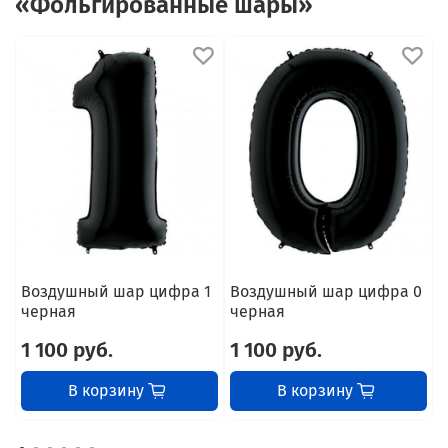
«Фольгированные шары»
Воздушный шар цифра 1
Воздушный шар цифра 0
В
черная
черная
1 100 руб.
1 100 руб.
1
В корзину
В корзину