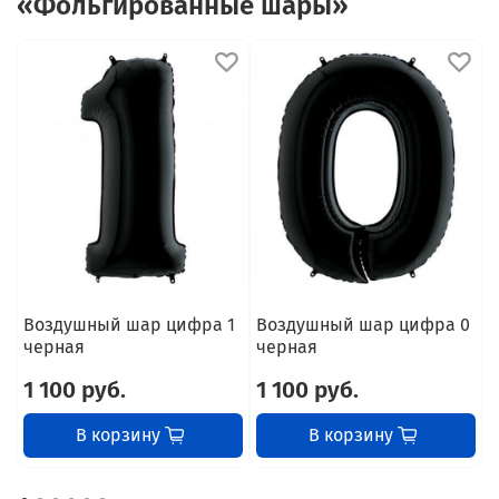
«Фольгированные шары»
Воздушный шар цифра 1
Воздушный шар цифра 0
В
черная
черная
1 100 руб.
1 100 руб.
1
В корзину
В корзину