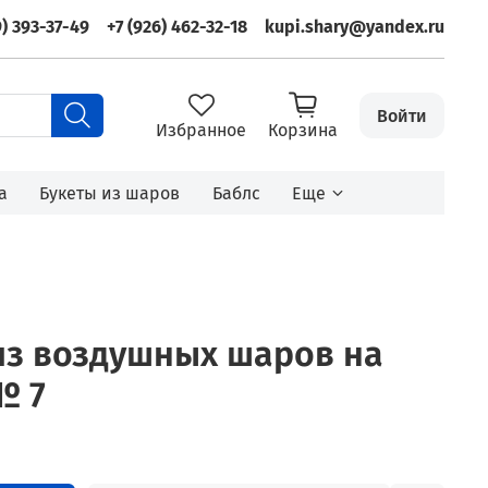
9) 393-37-49
+7 (926) 462-32-18
kupi.shary@yandex.ru
Войти
Избранное
Корзина
а
Букеты из шаров
Баблс
Еще
из воздушных шаров на
№ 7