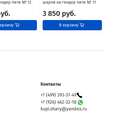
ендер пати № 12
шаров на гендер пати № 11
шар
руб.
3 850 руб.
5 
корзину
В корзину
Контакты
+7 (499) 393-37-49
+7 (926) 462-32-18
kupi.shary@yandex.ru