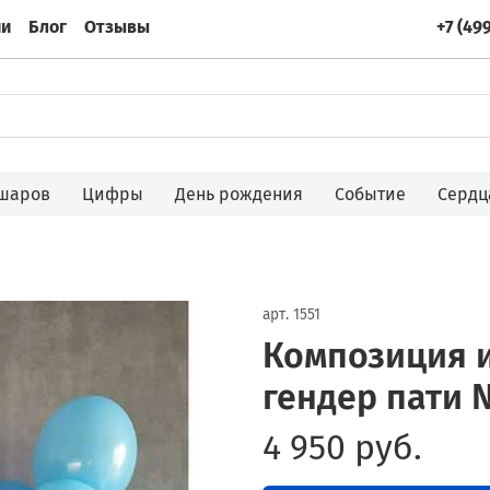
ии
Блог
Отзывы
+7 (49
 шаров
Цифры
День рождения
Событие
Сердц
арт.
1551
Композиция 
гендер пати 
4 950 руб.