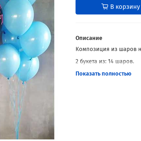
В корзину
Описание
Композиция из шаров н
2 букета из: 14 шаров.
Большой шар с конфетт
Показать полностью
Наполнение: Гелий.
Обработка: Hi-Float.