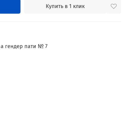
Купить в 1 клик
а гендер пати № 7
и внутри.