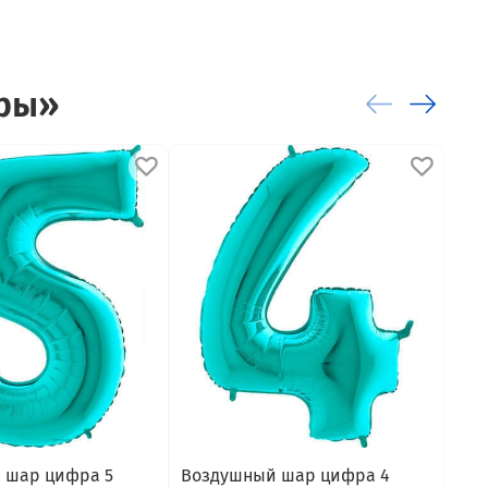
ары»
 шар цифра 5
Воздушный шар цифра 4
Воз