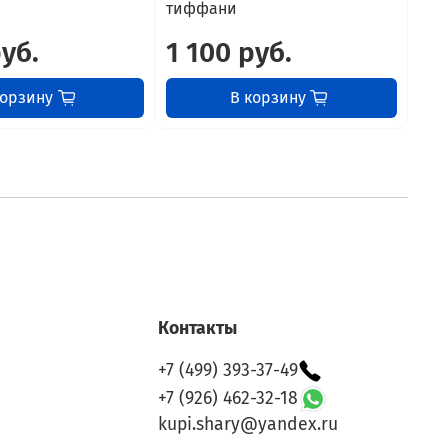
тиффани
ти
руб.
1 100 руб.
1 
корзину
В корзину
Контакты
+7 (499) 393-37-49
+7 (926) 462-32-18
kupi.shary@yandex.ru