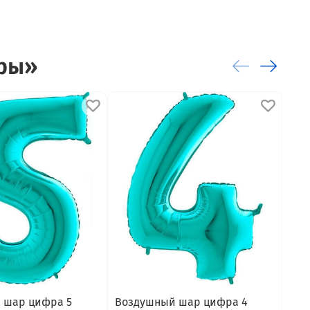
ары»
 шар цифра 5
Воздушный шар цифра 4
Воз