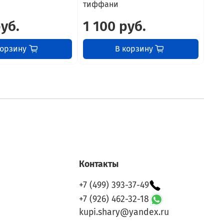
тиффани
ти
руб.
1 100 руб.
1 
корзину
В корзину
Контакты
+7 (499) 393-37-49
+7 (926) 462-32-18
kupi.shary@yandex.ru