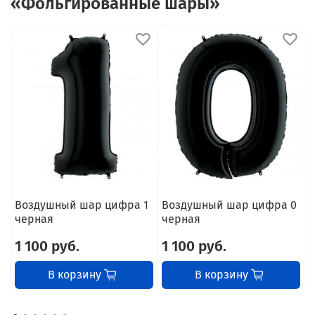
«Фольгированные шары»
Воздушный шар цифра 1
Воздушный шар цифра 0
В
черная
черная
1 100 руб.
1 100 руб.
1
В корзину
В корзину