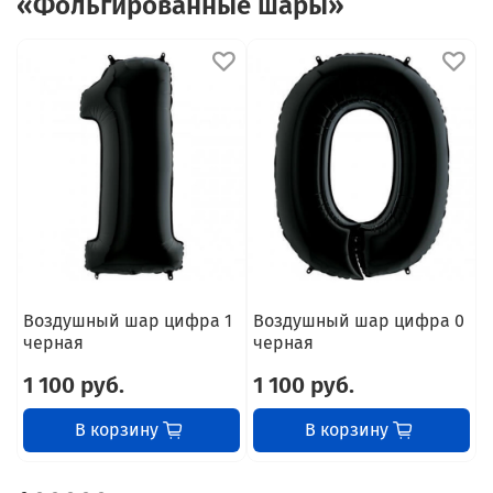
«Фольгированные шары»
Воздушный шар цифра 1
Воздушный шар цифра 0
В
черная
черная
1 100 руб.
1 100 руб.
1
В корзину
В корзину